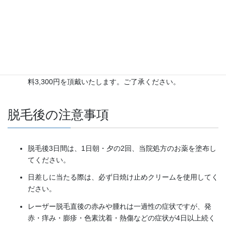
2週間は毛を抜いたり、脱色処理は避けてください。日焼け
や肌荒れなどのトラブル時は施術できないことがあります。
その際の振替え照射は実施しておりません。
自己都合によるキャンセル、10分以上の遅延はキャンセル
料3,300円を頂戴いたします。ご了承ください。
脱毛後の注意事項
脱毛後3日間は、1日朝・夕の2回、当院処方のお薬を塗布し
てください。
日差しに当たる際は、必ず日焼け止めクリームを使用してく
ださい。
レーザー脱毛直後の赤みや腫れは一過性の症状ですが、発
赤・痒み・膨疹・色素沈着・熱傷などの症状が4日以上続く